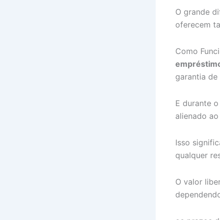
O grande di
oferecem t
Como Funcio
empréstimo
garantia de
E durante o
alienado ao
Isso signif
qualquer res
O valor lib
dependendo d