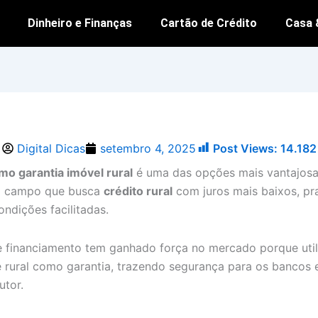
Dinheiro e Finanças
Cartão de Crédito
Casa 
Post Views:
14.182
Digital Dicas
setembro 4, 2025
o garantia imóvel rural
é uma das opções mais vantajosa
o campo que busca
crédito rural
com juros mais baixos, pr
ondições facilitadas.
e financiamento tem ganhado força no mercado porque util
 rural como garantia, trazendo segurança para os bancos e
utor.