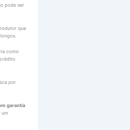
so pode ser
rodutor que
 longos.
erra como
crédito
usca por
m garantia
m um