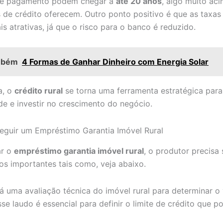
de pagamento podem chegar a
até 20 anos
, algo muito ac
s de crédito oferecem. Outro ponto positivo é que as taxas
s atrativas, já que o risco para o banco é reduzido.
mbém
4 Formas de Ganhar Dinheiro com Energia Solar
a, o
crédito rural
se torna uma ferramenta estratégica par
de e investir no crescimento do negócio.
guir um Empréstimo Garantia Imóvel Rural
ar o
empréstimo garantia imóvel rural
, o produtor precisa 
os importantes tais como, veja abaixo.
á uma avaliação técnica do imóvel rural para determinar o 
se laudo é essencial para definir o limite de crédito que p