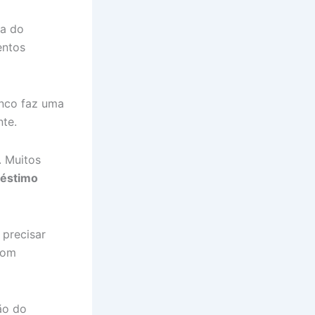
da do
entos
anco faz uma
nte.
. Muitos
éstimo
 precisar
com
ão do