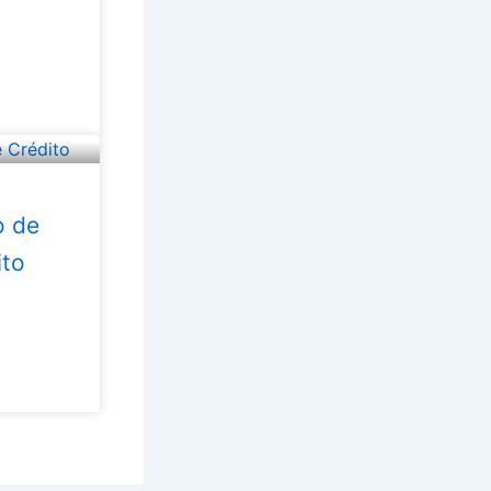
o de
ito