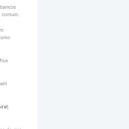
s bancos
l comum.
um
 como
fica
 sem
ural
,