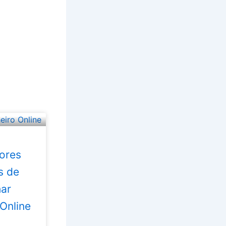
ores
s de
ar
 Online