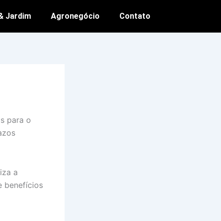
& Jardim
Agronegócio
Contato
s para o
azos
iza a
 benefícios