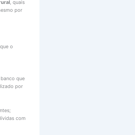
ural
, quais
 mesmo por
 que o
o banco que
lizado por
ntes;
dívidas com