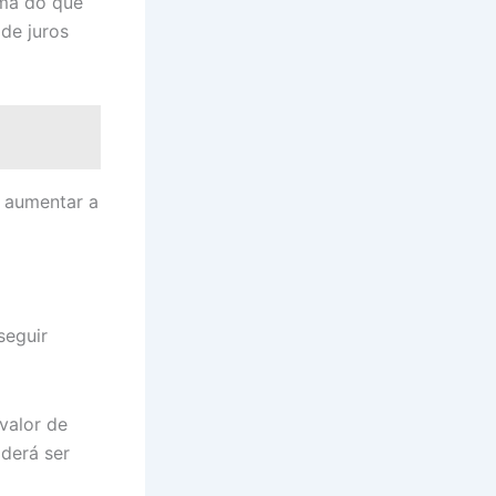
ima do que
 de juros
a aumentar a
seguir
valor de
oderá ser