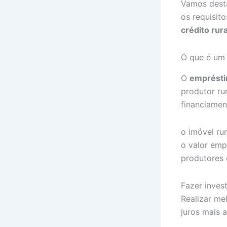
Vamos dest
os requisit
crédito rura
O que é um 
O
empréstim
produtor ru
financiamen
o imóvel ru
o valor emp
produtores 
Fazer inves
Realizar me
juros mais a