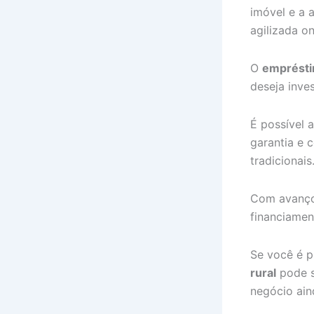
imóvel e a 
agilizada on
O
empréstim
deseja inve
É possível 
garantia e 
tradicionais
Com avanç
financiamen
Se você é p
rural
pode s
negócio ain