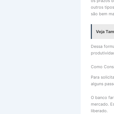
os prazos 
outros tipo
são bem mai
Veja Ta
Dessa form
produtivida
Como Conse
Para solicit
alguns pass
O banco far
mercado. Es
liberado.