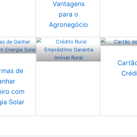
Vantagens
para o
Agronegócio
Cartã
rmas de
Créd
anhar
eiro com
ia Solar