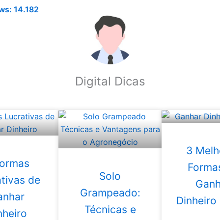
ws:
14.182
Digital Dicas
3 Melh
Formas
Forma
Solo
tivas de
Ganh
Grampeado:
anhar
Dinheiro
Técnicas e
nheiro