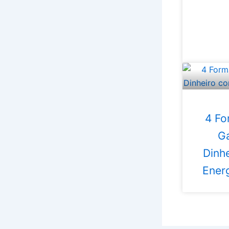
4 Fo
G
Dinh
Energ